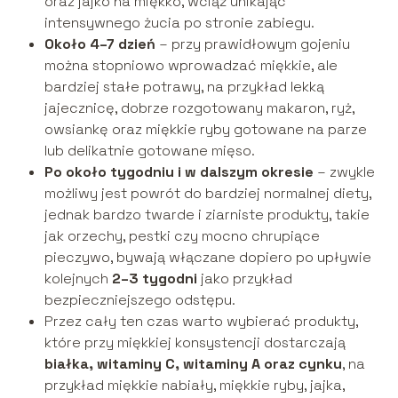
oraz jajko na miękko, wciąż unikając
intensywnego żucia po stronie zabiegu.
Około 4–7 dzień
– przy prawidłowym gojeniu
można stopniowo wprowadzać miękkie, ale
bardziej stałe potrawy, na przykład lekką
jajecznicę, dobrze rozgotowany makaron, ryż,
owsiankę oraz miękkie ryby gotowane na parze
lub delikatnie gotowane mięso.
Po około tygodniu i w dalszym okresie
– zwykle
możliwy jest powrót do bardziej normalnej diety,
jednak bardzo twarde i ziarniste produkty, takie
jak orzechy, pestki czy mocno chrupiące
pieczywo, bywają włączane dopiero po upływie
kolejnych
2–3 tygodni
jako przykład
bezpieczniejszego odstępu.
Przez cały ten czas warto wybierać produkty,
które przy miękkiej konsystencji dostarczają
białka, witaminy C, witaminy A oraz cynku
, na
przykład miękkie nabiały, miękkie ryby, jajka,