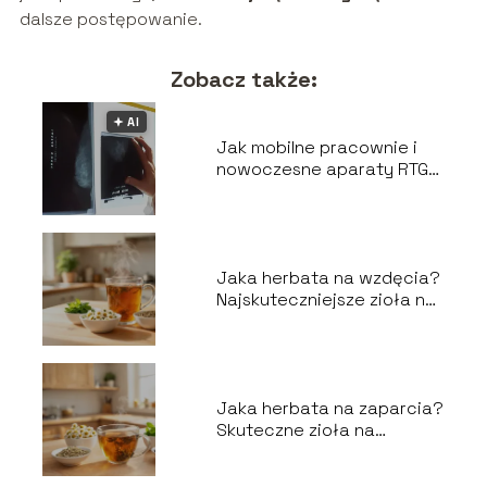
dalsze postępowanie.
Zobacz także:
🟅 AI
Jak mobilne pracownie i
nowoczesne aparaty RTG
zmieniają medycynę na
lepsze?
Jaka herbata na wzdęcia?
Najskuteczniejsze zioła na
brzuch
Jaka herbata na zaparcia?
Skuteczne zioła na
problemy z wypróżnianiem