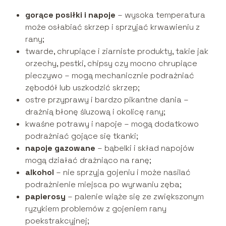
gorące posiłki i napoje
– wysoka temperatura
może osłabiać skrzep i sprzyjać krwawieniu z
rany;
twarde, chrupiące i ziarniste produkty, takie jak
orzechy, pestki, chipsy czy mocno chrupiące
pieczywo – mogą mechanicznie podrażniać
zębodół lub uszkodzić skrzep;
ostre przyprawy i bardzo pikantne dania –
drażnią błonę śluzową i okolicę rany;
kwaśne potrawy i napoje – mogą dodatkowo
podrażniać gojące się tkanki;
napoje gazowane
– bąbelki i skład napojów
mogą działać drażniąco na ranę;
alkohol
– nie sprzyja gojeniu i może nasilać
podrażnienie miejsca po wyrwaniu zęba;
papierosy
– palenie wiąże się ze zwiększonym
ryzykiem problemów z gojeniem rany
poekstrakcyjnej;