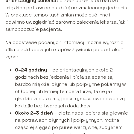
orientacyjny schemat
przechodzenia od bardzo
miękkich potraw do bardziej urozmaiconego jedzenia.
W praktyce tempo tych zmian może być inne i
powinno uwzględniać zarówno zalecenia lekarza, jak i
samopoczucie pacjenta.
Na podstawie podanych informacji można wyróżnić
kilka przykładowych etapów żywienia po ekstrakcji
zęba:
0–24 godziny
– po orientacyjnych około 2
godzinach bez jedzenia i picia zalecane są
bardzo miękkie, płynne lub półpłynne pokarmy w
chłodnej lub letniej temperaturze, takie jak
gładkie zupy kremy, jogurty, musy owocowe czy
koktajle bez twardych dodatków.
Około 2–3 dzień
– dieta nadal opiera się głównie
na potrawach płynnych i półpłynnych, można
częściej sięgać po puree warzywne, zupy krem