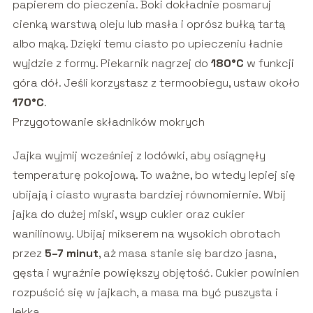
papierem do pieczenia. Boki dokładnie posmaruj
cienką warstwą oleju lub masła i oprósz bułką tartą
albo mąką. Dzięki temu ciasto po upieczeniu ładnie
wyjdzie z formy. Piekarnik nagrzej do
180°C
w funkcji
góra dół. Jeśli korzystasz z termoobiegu, ustaw około
170°C
.
Przygotowanie składników mokrych
Jajka wyjmij wcześniej z lodówki, aby osiągnęły
temperaturę pokojową. To ważne, bo wtedy lepiej się
ubijają i ciasto wyrasta bardziej równomiernie. Wbij
jajka do dużej miski, wsyp cukier oraz cukier
wanilinowy. Ubijaj mikserem na wysokich obrotach
przez
5–7 minut
, aż masa stanie się bardzo jasna,
gęsta i wyraźnie powiększy objętość. Cukier powinien
rozpuścić się w jajkach, a masa ma być puszysta i
lekka.