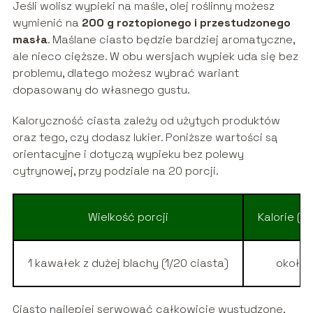
Jeśli wolisz wypieki na maśle, olej roślinny możesz
wymienić na
200 g roztopionego i przestudzonego
masła
. Maślane ciasto będzie bardziej aromatyczne,
ale nieco cięższe. W obu wersjach wypiek uda się bez
problemu, dlatego możesz wybrać wariant
dopasowany do własnego gustu.
Kaloryczność ciasta zależy od użytych produktów
oraz tego, czy dodasz lukier. Poniższe wartości są
orientacyjne i dotyczą wypieku bez polewy
cytrynowej, przy podziale na 20 porcji.
Wielkość porcji
Kalorie (o
1 kawałek z dużej blachy (1/20 ciasta)
około
Ciasto najlepiej serwować całkowicie wystudzone,