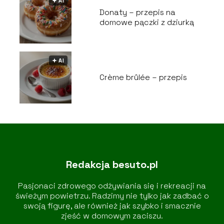
🟅 AI
Donaty – przepis na
domowe pączki z dziurką
🟅 AI
Crème brûlée – przepis
Redakcja besuto.pl
Pasjonaci zdrowego odżywiania się i rekreacji na
świeżym powietrzu. Radzimy nie tylko jak zadbać o
swoją figurę, ale również jak szybko i smacznie
zjeść w domowym zaciszu.