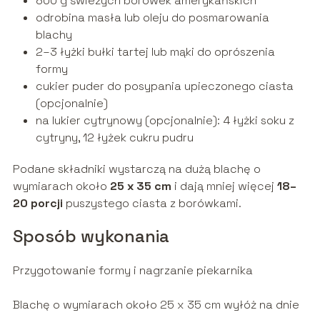
800 g świeżych borówek amerykańskich
odrobina masła lub oleju do posmarowania
blachy
2–3 łyżki bułki tartej lub mąki do oprószenia
formy
cukier puder do posypania upieczonego ciasta
(opcjonalnie)
na lukier cytrynowy (opcjonalnie): 4 łyżki soku z
cytryny, 12 łyżek cukru pudru
Podane składniki wystarczą na dużą blachę o
wymiarach około
25 x 35 cm
i dają mniej więcej
18–
20 porcji
puszystego ciasta z borówkami.
Sposób wykonania
Przygotowanie formy i nagrzanie piekarnika
Blachę o wymiarach około 25 x 35 cm wyłóż na dnie