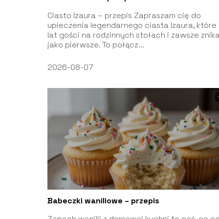
Ciasto Izaura – przepis Zapraszam cię do
upieczenia legendarnego ciasta Izaura, które
lat gości na rodzinnych stołach i zawsze znik
jako pierwsze. To połącz...
2026-08-07
Babeczki waniliowe – przepis
Zapach wanilii z domowej kuchni to coś, co o