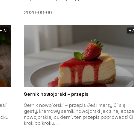
2026-08-06
🟅 AI
🟅 
Sernik nowojorski – przepis
eśli
Sernik nowojorski – przepis Jeśli marzy Ci się
gęsty, kremowy sernik nowojorski jak z najlepsze
roku
nowojorskiej cukierni, ten przepis poprowadzi C
krok po kroku...