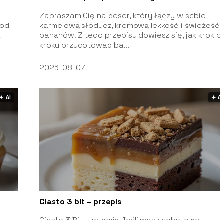
Zapraszam Cię na deser, który łączy w sobie
 od
karmelową słodycz, kremową lekkość i świeżość
a
bananów. Z tego przepisu dowiesz się, jak krok 
kroku przygotować ba...
2026-08-07
🟅 AI
🟅 
Ciasto 3 bit – przepis
d
Ciasto 3 Bit – przepis Jeśli masz ochotę na