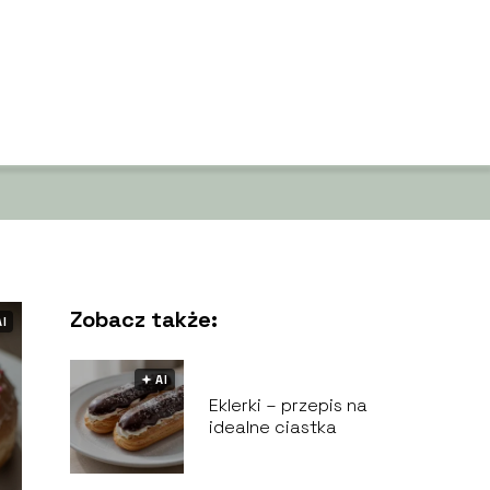
Zobacz także:
AI
🟅 AI
Eklerki – przepis na
idealne ciastka