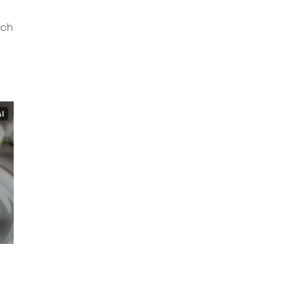
ych
AI