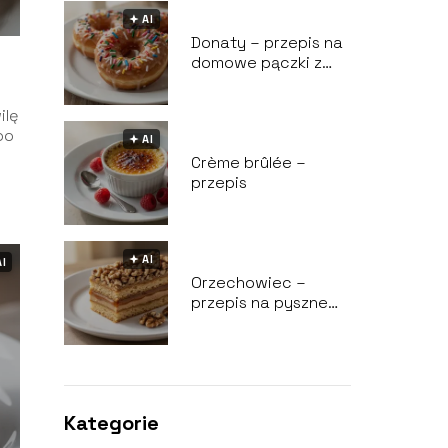
🟅 AI
Donaty – przepis na
domowe pączki z
dziurką
z
ilę
po
🟅 AI
Crème brûlée –
przepis
🟅 AI
AI
Orzechowiec –
przepis na pyszne
ciasto
Kategorie