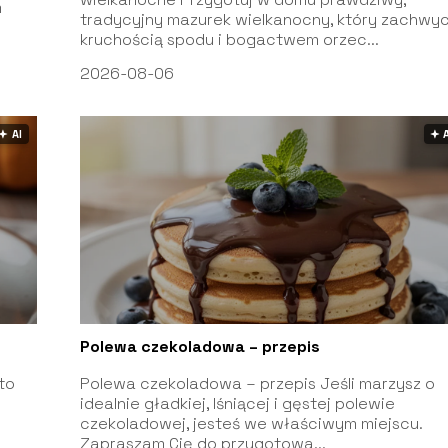
m
tradycyjny mazurek wielkanocny, który zachwyc
kruchością spodu i bogactwem orzec...
2026-08-06
🟅 AI
🟅 
Polewa czekoladowa – przepis
to
Polewa czekoladowa – przepis Jeśli marzysz o
idealnie gładkiej, lśniącej i gęstej polewie
czekoladowej, jesteś we właściwym miejscu.
Zapraszam Cię do przygotowa...