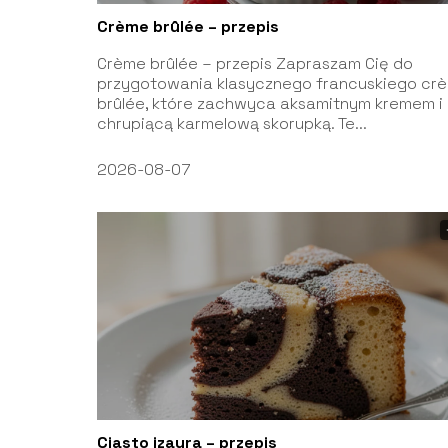
Crème brûlée – przepis
Crème brûlée – przepis Zapraszam Cię do
przygotowania klasycznego francuskiego cr
brûlée, które zachwyca aksamitnym kremem i
chrupiącą karmelową skorupką. Te...
2026-08-07
Ciasto izaura – przepis