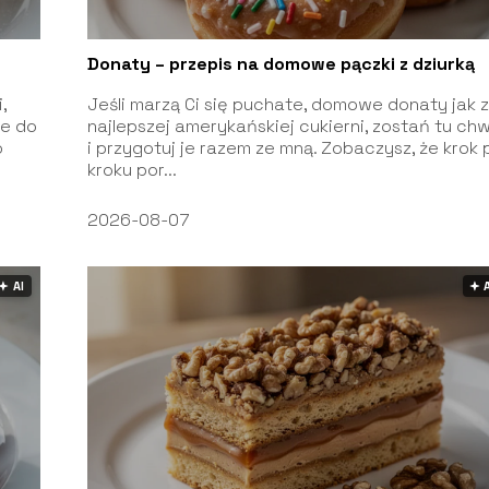
Donaty – przepis na domowe pączki z dziurką
,
Jeśli marzą Ci się puchate, domowe donaty jak 
ne do
najlepszej amerykańskiej cukierni, zostań tu chw
o
i przygotuj je razem ze mną. Zobaczysz, że krok 
kroku por...
2026-08-07
🟅 AI
🟅 