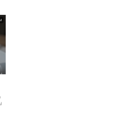
AI
e
y