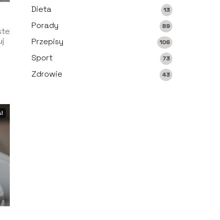
Dieta
13
Porady
89
ste
uj
Przepisy
106
Sport
73
Zdrowie
43
AI