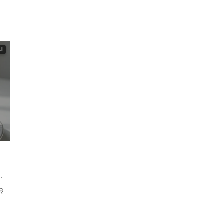
AI
j
ię