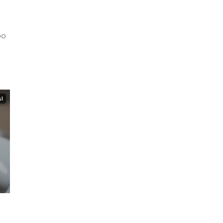
po
AI