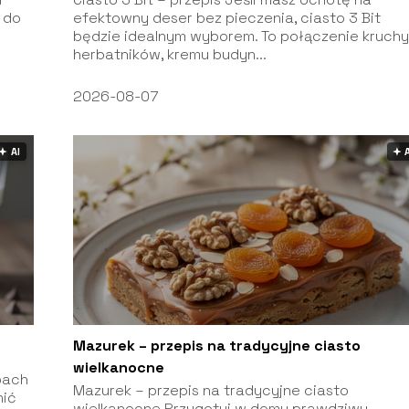
 do
efektowny deser bez pieczenia, ciasto 3 Bit
będzie idealnym wyborem. To połączenie kruch
herbatników, kremu budyn...
2026-08-07
🟅 AI
🟅 
Mazurek – przepis na tradycyjne ciasto
wielkanocne
pach
Mazurek – przepis na tradycyjne ciasto
nić
wielkanocne Przygotuj w domu prawdziwy,