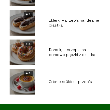
🟅 AI
Eklerki – przepis na idealne
ciastka
🟅 AI
Donaty – przepis na
domowe pączki z dziurką
🟅 AI
Crème brûlée – przepis