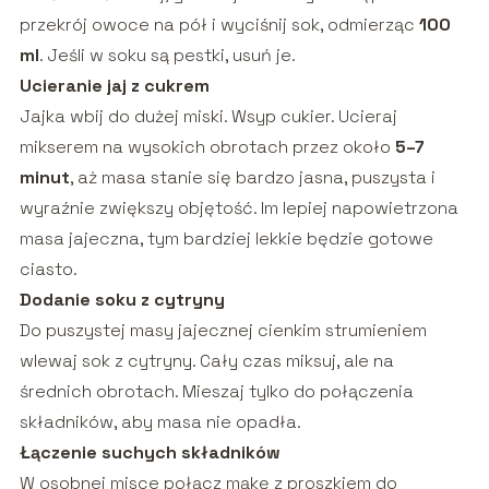
przekrój owoce na pół i wyciśnij sok, odmierząc
100
ml
. Jeśli w soku są pestki, usuń je.
Ucieranie jaj z cukrem
Jajka wbij do dużej miski. Wsyp cukier. Ucieraj
mikserem na wysokich obrotach przez około
5–7
minut
, aż masa stanie się bardzo jasna, puszysta i
wyraźnie zwiększy objętość. Im lepiej napowietrzona
masa jajeczna, tym bardziej lekkie będzie gotowe
ciasto.
Dodanie soku z cytryny
Do puszystej masy jajecznej cienkim strumieniem
wlewaj sok z cytryny. Cały czas miksuj, ale na
średnich obrotach. Mieszaj tylko do połączenia
składników, aby masa nie opadła.
Łączenie suchych składników
W osobnej misce połącz mąkę z proszkiem do