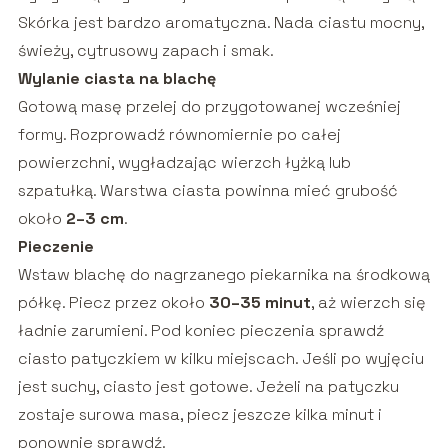
Skórka jest bardzo aromatyczna. Nada ciastu mocny,
świeży, cytrusowy zapach i smak.
Wylanie ciasta na blachę
Gotową masę przelej do przygotowanej wcześniej
formy. Rozprowadź równomiernie po całej
powierzchni, wygładzając wierzch łyżką lub
szpatułką. Warstwa ciasta powinna mieć grubość
około
2–3 cm
.
Pieczenie
Wstaw blachę do nagrzanego piekarnika na środkową
półkę. Piecz przez około
30–35 minut
, aż wierzch się
ładnie zarumieni. Pod koniec pieczenia sprawdź
ciasto patyczkiem w kilku miejscach. Jeśli po wyjęciu
jest suchy, ciasto jest gotowe. Jeżeli na patyczku
zostaje surowa masa, piecz jeszcze kilka minut i
ponownie sprawdź.