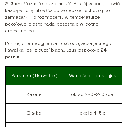
2–3 dni
. Można je także mrozić. Pokrój w porcje, owiń
każdą w folię lub włóż do woreczka i schowaj do
zamrażarki. Po rozmrożeniu w temperaturze
pokojowej ciasto nadal pozostaje wilgotne i
aromatyczne.
Poniżej orientacyjna wartość odżywcza jednego
kawałka, jeśli z dużej blachy uzyskasz około
24
porcje
:
Parametr (1 kawałek)
Wartość orientacyjna
Kalorie
około 220–240 kcal
Białko
około 4–5 g