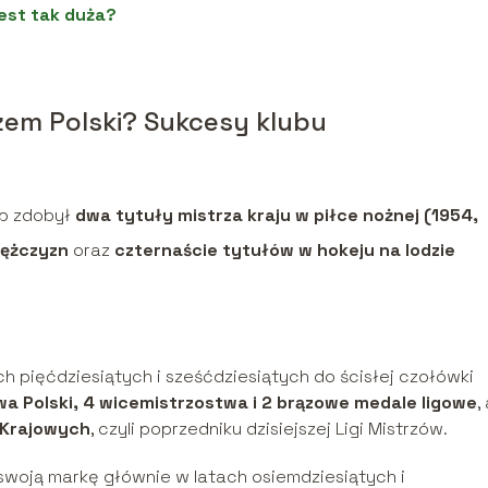
est tak duża?
zem Polski? Sukcesy klubu
ub zdobył
dwa tytuły mistrza kraju w piłce nożnej (1954,
mężczyzn
oraz
czternaście tytułów w hokeju na lodzie
h pięćdziesiątych i sześćdziesiątych do ścisłej czołówki
wa Polski, 4 wicemistrzostwa i 2 brązowe medale ligowe
,
 Krajowych
, czyli poprzedniku dzisiejszej Ligi Mistrzów.
swoją markę głównie w latach osiemdziesiątych i