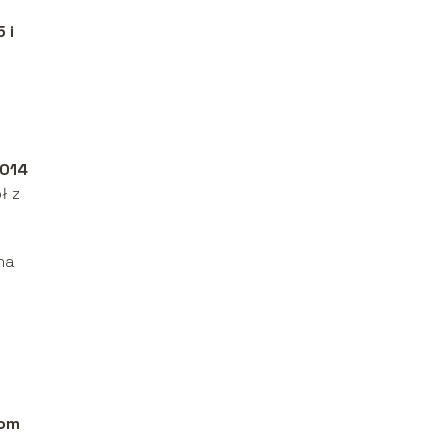
 i
014
ł z
na
tom