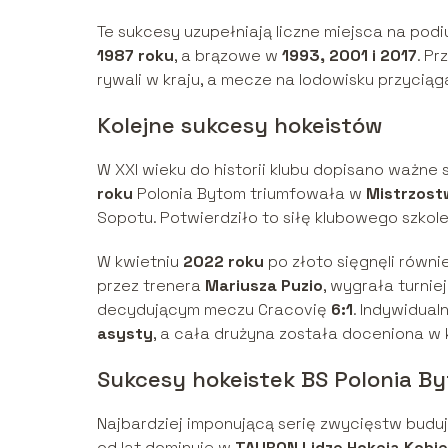
Te sukcesy uzupełniają liczne miejsca na podi
1987 roku
, a brązowe w
1993, 2001 i 2017
. Pr
rywali w kraju, a mecze na lodowisku przyciąg
Kolejne sukcesy hokeistów
W XXI wieku do historii klubu dopisano ważn
roku
Polonia Bytom triumfowała w
Mistrzost
Sopotu. Potwierdziło to siłę klubowego szkol
W kwietniu
2022 roku
po złoto sięgnęli równi
przez trenera
Mariusza Puzio
, wygrała turnie
decydującym meczu Cracovię
6:1
. Indywidual
asysty
, a cała drużyna została doceniona w kl
Sukcesy hokeistek BS Polonia B
Najbardziej imponującą serię zwycięstw budu
od lat dominuje w
TAURON Lidze Hokeja Kobie