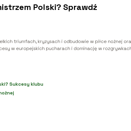
istrzem Polski? Sprawdź
elkich triumfach, kryzysach i odbudowie w piłce nożnej or
ukcesy w europejskich pucharach i dominację w rozgrywkac
ski? Sukcesy klubu
nożnej