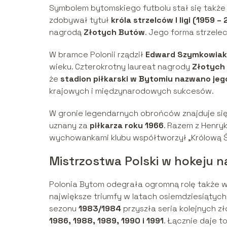
Symbolem bytomskiego futbolu stał się takż
zdobywał tytuł
króla strzelców I ligi (1959 – 2
nagrodą
Złotych Butów
. Jego forma strzele
W bramce Polonii rządził
Edward Szymkowiak
wieku. Czterokrotny laureat nagrody
Złotych 
że
stadion piłkarski w Bytomiu nazwano jeg
krajowych i międzynarodowych sukcesów.
W gronie legendarnych obrońców znajduje si
uznany za
piłkarza roku 1966
. Razem z Henry
wychowankami klubu współtworzył „Królową Ślą
Mistrzostwa Polski w hokeju na
Polonia Bytom odegrała ogromną rolę także w h
największe triumfy w latach osiemdziesiątych 
sezonu
1983/1984
przyszła seria kolejnych z
1986, 1988, 1989, 1990 i 1991
. Łącznie daje t