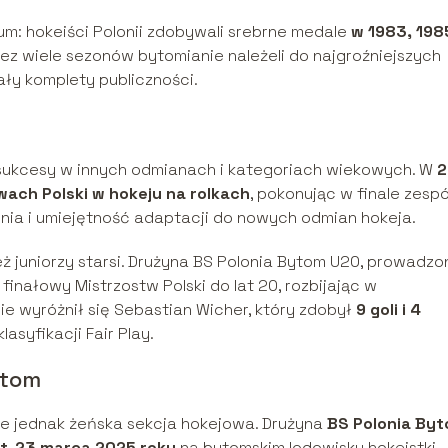
um: hokeiści Polonii zdobywali srebrne medale
w 1983, 1985
zez wiele sezonów bytomianie należeli do najgroźniejszych
ały komplety publiczności.
e sukcesy w innych odmianach i kategoriach wiekowych. W
2
wach Polski w hokeju na rolkach
, pokonując w finale zespó
enia i umiejętność adaptacji do nowych odmian hokeja.
eż juniorzy starsi. Drużyna BS Polonia Bytom U20, prowadzo
j finałowy Mistrzostw Polski do lat 20, rozbijając w
nie wyróżnił się Sebastian Wicher, który zdobył
9 goli i 4
asyfikacji Fair Play.
ytom
je jednak żeńska sekcja hokejowa. Drużyna
BS Polonia By
t
.
23 marca 2025 roku
na bytomskim lodowisku hokeistki