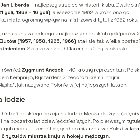
e
Jan Liberda
– najlepszy strzelec w historii klubu. Dwukrotn
1 goli, 1962 – 16 goli)
, a w sezonie 1962 wyróżniono go
cka miała ogromny wpływ na mistrzowski tytuł z 1962 roku.
, uznawany za jednego z najlepszych polskich golkiperów 
Butów (1957, 1958, 1965, 1966)
stał się tak wielką postaci
o imieniem
. Szymkowiak był filarem drużyny w okresie
ę również
Zygmunt Anczok
– 40-krotny reprezentant Polski
kiem Kempnym, Ryszardem Grzegorczykiem i innymi
ska”, jak nazywano Polonię w jej najlepszych latach.
 lodzie
istorii polskiego hokeja na lodzie. Męska drużyna święcił
i na początku lat dziewięćdziesiątych. Po pierwszym tytule
łotych medali – zespół sięgnął po mistrzostwo Polski
w lat
o
6 tytułów mistrza kraju w hokeju mężczyzn
.