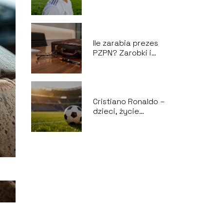
kontrakt, życie
prywatne
Ile zarabia prezes
PZPN? Zarobki i
dodatki finansowe
Cristiano Ronaldo –
dzieci, życie
prywatne, kariera