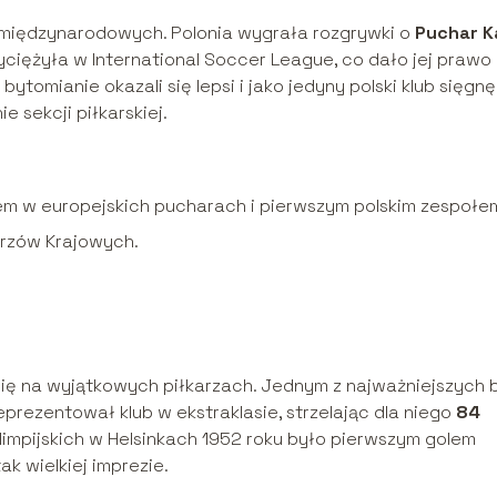
 międzynarodowych. Polonia wygrała rozgrywki o
Puchar K
yciężyła w International Soccer League, co dało jej prawo
ytomianie okazali się lepsi i jako jedyny polski klub sięgnę
e sekcji piłkarskiej.
em w europejskich pucharach i pierwszym polskim zespołe
trzów Krajowych.
 się na wyjątkowych piłkarzach. Jednym z najważniejszych 
eprezentował klub w ekstraklasie, strzelając dla niego
84
olimpijskich w Helsinkach 1952 roku było pierwszym golem
ak wielkiej imprezie.