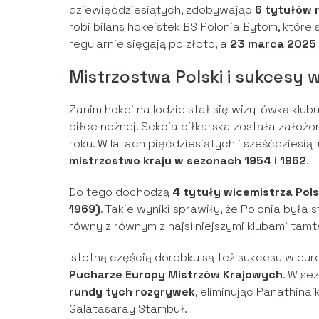
dziewięćdziesiątych, zdobywając
6 tytułów m
robi bilans hokeistek BS Polonia Bytom, któr
regularnie sięgają po złoto, a
23 marca 2025 
Mistrzostwa Polski i sukcesy w
Zanim hokej na lodzie stał się wizytówką klu
piłce nożnej. Sekcja piłkarska została założ
roku. W latach pięćdziesiątych i sześćdziesi
mistrzostwo kraju w sezonach 1954 i 1962
.
Do tego dochodzą
4 tytuły wicemistrza Polsk
1969)
. Takie wyniki sprawiły, że Polonia była
równy z równym z najsilniejszymi klubami tamt
Istotną częścią dorobku są też sukcesy w eu
Pucharze Europy Mistrzów Krajowych
. W se
rundy tych rozgrywek
, eliminując Panathinai
Galatasaray Stambuł.