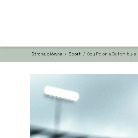
Strona główna
/
Sport
/
Czy Polonia Bytom była