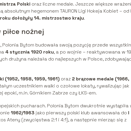
istrza Polski
oraz liczne medale. Jeszcze większe wrażen
e są absolutnym hegemonem TAURON Ligi Hokeja Kobiet – od 
roku dołożyły 14. mistrzostwo kraju
.
 piłce nożnej
bu, Polonia Bytom budowała swoją pozycję przede wszystki
ona
4 stycznia 1920 roku
, a po wojnie – reaktywowana w 1
ątych drużyna należała do najlepszych w Polsce, zdobywają
i (1952, 1958, 1959, 1961)
oraz
2 brązowe medale (1966,
 stałym uczestnikiem walki o czołowe lokaty, rywalizując jak
ej epoki, m.in. Górnikiem Zabrze czy ŁKS-em.
ropejskich pucharach. Polonia Bytom dwukrotnie wystąpiła
zonie
1962/1963
jako pierwszy polski klub awansowała do
I
kos Ateny (zwycięstwa 2:1 i 4:1), a następnie mierząc się z