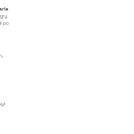
arla
 gry
li po
m,
był