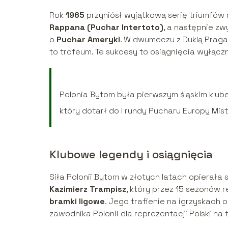
Rok
1965
przyniósł wyjątkową serię triumfów
Rappana (Puchar Intertoto)
, a następnie zw
o
Puchar Ameryki
. W dwumeczu z Duklą Praga b
to trofeum. Te sukcesy to osiągnięcia wyłączni
Polonia Bytom była pierwszym śląskim klub
który dotarł do I rundy Pucharu Europy Mis
Klubowe legendy i osiągnięcia
Siła Polonii Bytom w złotych latach opierała
Kazimierz Trampisz
, który przez 15 sezonów r
bramki ligowe
. Jego trafienie na igrzyskach 
zawodnika Polonii dla reprezentacji Polski na t