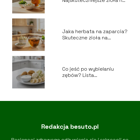
Najskuteczniejsze zioła na
brzuch
Jaka herbata na zaparcia?
Skuteczne zioła na
problemy z wypróżnianiem
Co jeść po wybielaniu
zębów? Lista
bezpiecznych produktów
Redakcja besuto.pl
Pasjonaci zdrowego odżywiania się i rekreacji na