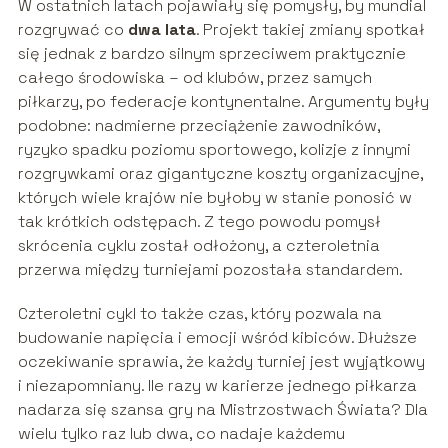
W ostatnich latach pojawiały się pomysły, by mundial
rozgrywać co
dwa lata
. Projekt takiej zmiany spotkał
się jednak z bardzo silnym sprzeciwem praktycznie
całego środowiska – od klubów, przez samych
piłkarzy, po federacje kontynentalne. Argumenty były
podobne: nadmierne przeciążenie zawodników,
ryzyko spadku poziomu sportowego, kolizje z innymi
rozgrywkami oraz gigantyczne koszty organizacyjne,
których wiele krajów nie byłoby w stanie ponosić w
tak krótkich odstępach. Z tego powodu pomysł
skrócenia cyklu został odłożony, a czteroletnia
przerwa między turniejami pozostała standardem.
Czteroletni cykl to także czas, który pozwala na
budowanie napięcia i emocji wśród kibiców. Dłuższe
oczekiwanie sprawia, że każdy turniej jest wyjątkowy
i niezapomniany. Ile razy w karierze jednego piłkarza
nadarza się szansa gry na Mistrzostwach Świata? Dla
wielu tylko raz lub dwa, co nadaje każdemu