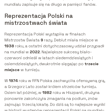
mundialu zapisuje się na długo w pamięci fanów.
Reprezentacja Polski na
mistrzostwach świata
Reprezentacja Polski wystąpiła w finałach
Mistrzostw Świata
9
razy. Debiut miała miejsce w
1938
roku, a ostatni dotychczasowy udział przypadł
na mundial w
2022
. Największe sukcesy biało-
czerwoni odnieśli w latach siedemdziesiątych i
osiemdziesiątych, dwukrotnie sięgając po
trzecie
miejsce
w turnieju.
W
1974
roku w RFN Polska zachwyciła ofensywną grą,
a Grzegorz Lato został królem strzelców turnieju.
Osiem lat później, w
1982
roku w Hiszpanii, drużyna
ponownie zakończyła zmagania na podium, znów
zajmując trzecią lokatę. Do dziś są to najlepsze wyniki
w historii występów reprezentacji Polski na mundialu.