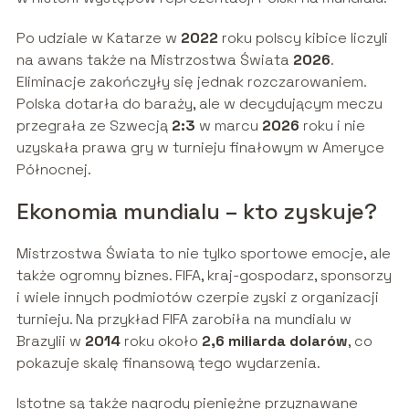
Po udziale w Katarze w
2022
roku polscy kibice liczyli
na awans także na Mistrzostwa Świata
2026
.
Eliminacje zakończyły się jednak rozczarowaniem.
Polska dotarła do baraży, ale w decydującym meczu
przegrała ze Szwecją
2:3
w marcu
2026
roku i nie
uzyskała prawa gry w turnieju finałowym w Ameryce
Północnej.
Ekonomia mundialu – kto zyskuje?
Mistrzostwa Świata to nie tylko sportowe emocje, ale
także ogromny biznes. FIFA, kraj-gospodarz, sponsorzy
i wiele innych podmiotów czerpie zyski z organizacji
turnieju. Na przykład FIFA zarobiła na mundialu w
Brazylii w
2014
roku około
2,6 miliarda dolarów
, co
pokazuje skalę finansową tego wydarzenia.
Istotne są także nagrody pieniężne przyznawane