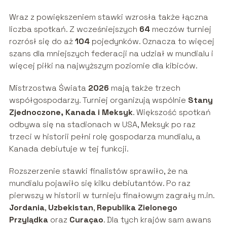
Wraz z powiększeniem stawki wzrosła także łączna
liczba spotkań. Z wcześniejszych
64
meczów turniej
rozrósł się do aż
104
pojedynków. Oznacza to więcej
szans dla mniejszych federacji na udział w mundialu i
więcej piłki na najwyższym poziomie dla kibiców.
Mistrzostwa Świata
2026
mają także trzech
współgospodarzy. Turniej organizują wspólnie
Stany
Zjednoczone, Kanada i Meksyk
. Większość spotkań
odbywa się na stadionach w USA, Meksyk po raz
trzeci w historii pełni rolę gospodarza mundialu, a
Kanada debiutuje w tej funkcji.
Rozszerzenie stawki finalistów sprawiło, że na
mundialu pojawiło się kilku debiutantów. Po raz
pierwszy w historii w turnieju finałowym zagrały m.in.
Jordania
,
Uzbekistan
,
Republika Zielonego
Przylądka
oraz
Curaçao
. Dla tych krajów sam awans