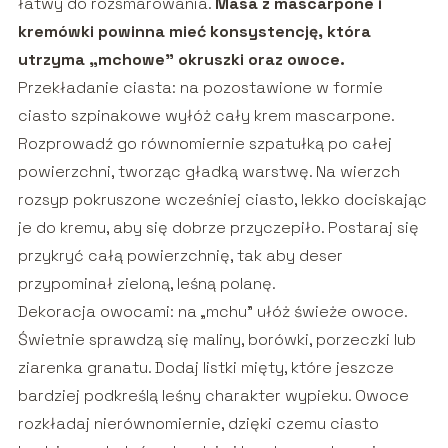
łatwy do rozsmarowania.
Masa z mascarpone i
kremówki powinna mieć konsystencję, która
utrzyma „mchowe” okruszki oraz owoce.
Przekładanie ciasta: na pozostawione w formie
ciasto szpinakowe wyłóż cały krem mascarpone.
Rozprowadź go równomiernie szpatułką po całej
powierzchni, tworząc gładką warstwę. Na wierzch
rozsyp pokruszone wcześniej ciasto, lekko dociskając
je do kremu, aby się dobrze przyczepiło. Postaraj się
przykryć całą powierzchnię, tak aby deser
przypominał zieloną, leśną polanę.
Dekoracja owocami: na „mchu” ułóż świeże owoce.
Świetnie sprawdzą się maliny, borówki, porzeczki lub
ziarenka granatu. Dodaj listki mięty, które jeszcze
bardziej podkreślą leśny charakter wypieku. Owoce
rozkładaj nierównomiernie, dzięki czemu ciasto