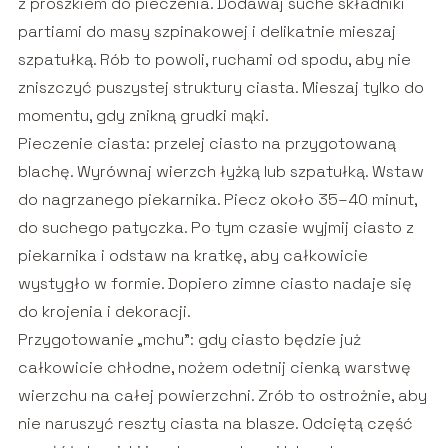
z proszkiem do pieczenia. Dodawaj suche składniki
partiami do masy szpinakowej i delikatnie mieszaj
szpatułką. Rób to powoli, ruchami od spodu, aby nie
zniszczyć puszystej struktury ciasta. Mieszaj tylko do
momentu, gdy znikną grudki mąki.
Pieczenie ciasta: przelej ciasto na przygotowaną
blachę. Wyrównaj wierzch łyżką lub szpatułką. Wstaw
do nagrzanego piekarnika. Piecz około 35–40 minut,
do suchego patyczka. Po tym czasie wyjmij ciasto z
piekarnika i odstaw na kratkę, aby całkowicie
wystygło w formie. Dopiero zimne ciasto nadaje się
do krojenia i dekoracji.
Przygotowanie „mchu”: gdy ciasto będzie już
całkowicie chłodne, nożem odetnij cienką warstwę
wierzchu na całej powierzchni. Zrób to ostrożnie, aby
nie naruszyć reszty ciasta na blasze. Odciętą część