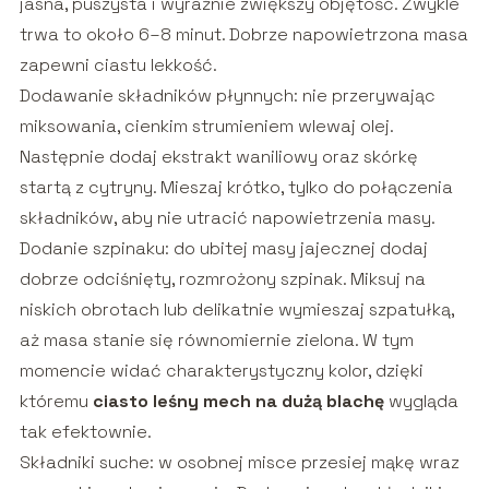
jasna, puszysta i wyraźnie zwiększy objętość. Zwykle
trwa to około 6–8 minut. Dobrze napowietrzona masa
zapewni ciastu lekkość.
Dodawanie składników płynnych: nie przerywając
miksowania, cienkim strumieniem wlewaj olej.
Następnie dodaj ekstrakt waniliowy oraz skórkę
startą z cytryny. Mieszaj krótko, tylko do połączenia
składników, aby nie utracić napowietrzenia masy.
Dodanie szpinaku: do ubitej masy jajecznej dodaj
dobrze odciśnięty, rozmrożony szpinak. Miksuj na
niskich obrotach lub delikatnie wymieszaj szpatułką,
aż masa stanie się równomiernie zielona. W tym
momencie widać charakterystyczny kolor, dzięki
któremu
ciasto leśny mech na dużą blachę
wygląda
tak efektownie.
Składniki suche: w osobnej misce przesiej mąkę wraz