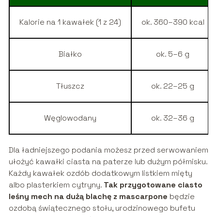
Kalorie na 1 kawałek (1 z 24)
ok. 360–390 kcal
Białko
ok. 5–6 g
Tłuszcz
ok. 22–25 g
Węglowodany
ok. 32–36 g
Dla ładniejszego podania możesz przed serwowaniem
ułożyć kawałki ciasta na paterze lub dużym półmisku.
Każdy kawałek ozdób dodatkowym listkiem mięty
albo plasterkiem cytryny.
Tak przygotowane ciasto
leśny mech na dużą blachę z mascarpone
będzie
ozdobą świątecznego stołu, urodzinowego bufetu