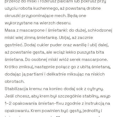
przełóż do miski i rozkrusz palcami lub pokrusz przy
użyciu robota kuchennego, aż powstaną drobne
okruszki przypominające mech. Będą one
wykorzystane na wierzch deseru.
Masa z mascarpone i śmietanki: do dużej, schłodzonej
miski wlej zimną śmietankę. Ubijaj, aż zacznie
gęstnieć. Dodaj cukier puder oraz wanilię i ubij dalej,
aż powstanie gęsta, ale wciąż lekko puszysta bita
śmietana. Do osobnej miski włóż serek mascarpone.
Krótko zmiksuj, następnie połącz go z ubitą śmietaną,
dodając ją partiami i delikatnie miksując na niskich
obrotach.
Stabilizacja kremu: na koniec dodaj sok z cytryny.
Jeśli chcesz, aby krem był szczególnie stabilny, wsyp
1–2 opakowania śmietan-fixu zgodnie z instrukcją na
opakowaniu. Krem powinien być gęsty, jednolity i