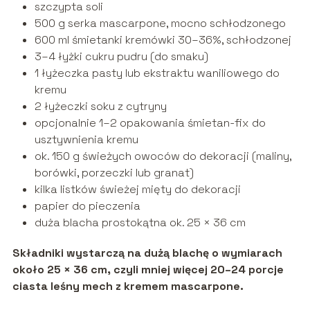
szczypta soli
500 g serka mascarpone, mocno schłodzonego
600 ml śmietanki kremówki 30–36%, schłodzonej
3–4 łyżki cukru pudru (do smaku)
1 łyżeczka pasty lub ekstraktu waniliowego do
kremu
2 łyżeczki soku z cytryny
opcjonalnie 1–2 opakowania śmietan-fix do
usztywnienia kremu
ok. 150 g świeżych owoców do dekoracji (maliny,
borówki, porzeczki lub granat)
kilka listków świeżej mięty do dekoracji
papier do pieczenia
duża blacha prostokątna ok. 25 × 36 cm
Składniki wystarczą na dużą blachę o wymiarach
około 25 × 36 cm, czyli mniej więcej 20–24 porcje
ciasta leśny mech z kremem mascarpone.