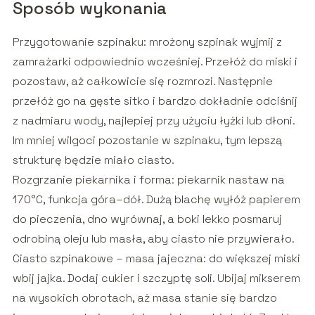
Sposób wykonania
Przygotowanie szpinaku: mrożony szpinak wyjmij z
zamrażarki odpowiednio wcześniej. Przełóż do miski i
pozostaw, aż całkowicie się rozmrozi. Następnie
przełóż go na gęste sitko i bardzo dokładnie odciśnij
z nadmiaru wody, najlepiej przy użyciu łyżki lub dłoni.
Im mniej wilgoci pozostanie w szpinaku, tym lepszą
strukturę będzie miało ciasto.
Rozgrzanie piekarnika i forma: piekarnik nastaw na
170°C, funkcja góra–dół. Dużą blachę wyłóż papierem
do pieczenia, dno wyrównaj, a boki lekko posmaruj
odrobiną oleju lub masła, aby ciasto nie przywierało.
Ciasto szpinakowe – masa jajeczna: do większej miski
wbij jajka. Dodaj cukier i szczyptę soli. Ubijaj mikserem
na wysokich obrotach, aż masa stanie się bardzo