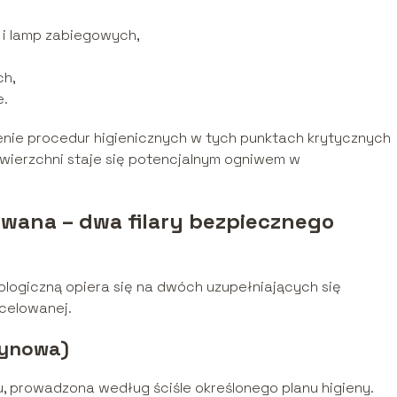
i lamp zabiegowych,
ch,
e.
nie procedur higienicznych w tych punktach krytycznych
wierzchni staje się potencjalnym ogniwem w
lowana – dwa filary bezpiecznego
ologiczną opiera się na dwóch uzupełniających się
 celowanej.
tynowa)
, prowadzona według ściśle określonego planu higieny.