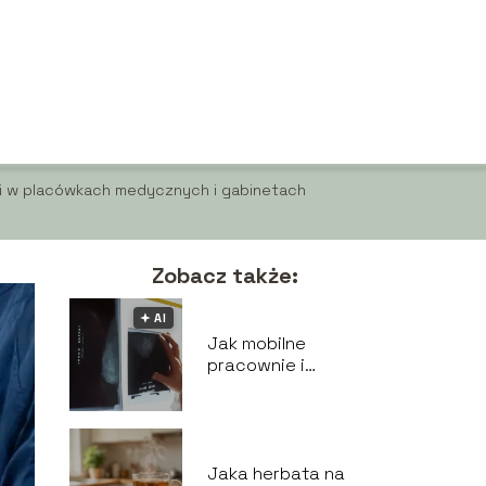
ni w placówkach medycznych i gabinetach
Zobacz także:
🟅 AI
Jak mobilne
pracownie i
nowoczesne
aparaty RTG
zmieniają medycynę
na lepsze?
Jaka herbata na