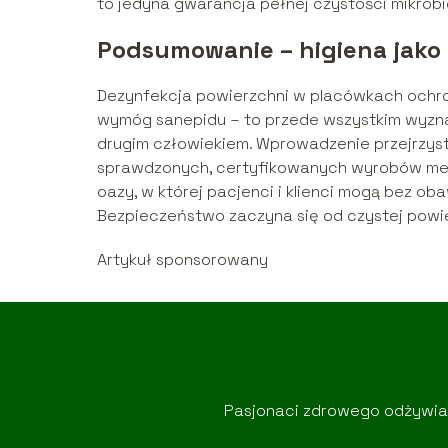
to jedyna gwarancja pełnej czystości mikrobi
Podsumowanie – higiena jako
Dezynfekcja powierzchni w placówkach ochro
wymóg sanepidu – to przede wszystkim wyzna
drugim człowiekiem. Wprowadzenie przejrzyst
sprawdzonych, certyfikowanych wyrobów med
oazy, w której pacjenci i klienci mogą bez ob
Bezpieczeństwo zaczyna się od czystej powie
Artykuł sponsorowany
Pasjonaci zdrowego odżywiani