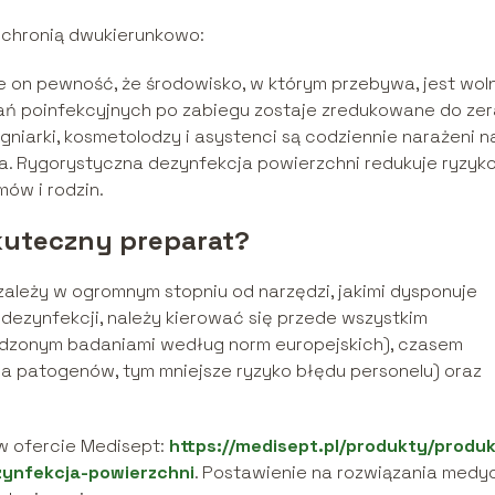
 chronią dwukierunkowo:
e on pewność, że środowisko, w którym przebywa, jest wol
ań poinfekcyjnych po zabiegu zostaje zredukowane do zer
gniarki, kosmetolodzy i asystenci są codziennie narażeni n
a. Rygorystyczna dezynfekcja powierzchni redukuje ryzyk
ów i rodzin.
skuteczny preparat?
zależy w ogromnym stopniu od narzędzi, jakimi dysponuje
 dezynfekcji, należy kierować się przede wszystkim
rdzonym badaniami według norm europejskich), czasem
ia patogenów, tym mniejsze ryzyko błędu personelu) oraz
 w ofercie Medisept:
https://medisept.pl/produkty/produ
zynfekcja-powierzchni
. Postawienie na rozwiązania medy