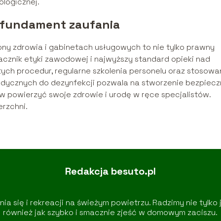
ologicznej.
 fundament zaufania
ny zdrowia i gabinetach usługowych to nie tylko prawny
cznik etyki zawodowej i najwyższy standard opieki nad
ych procedur, regularne szkolenia personelu oraz stosowa
ycznych do dezynfekcji pozwala na stworzenie bezpiecz
aw powierzyć swoje zdrowie i urodę w ręce specjalistów.
rzchni.
Redakcja besuto.pl
a się i rekreacji na świeżym powietrzu. Radzimy nie tylko j
również jak szybko i smacznie zjeść w domowym zaciszu.