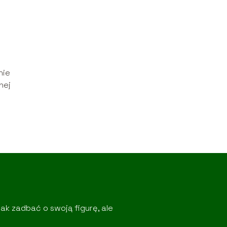
nie
nej
ak zadbać o swoją figurę, ale