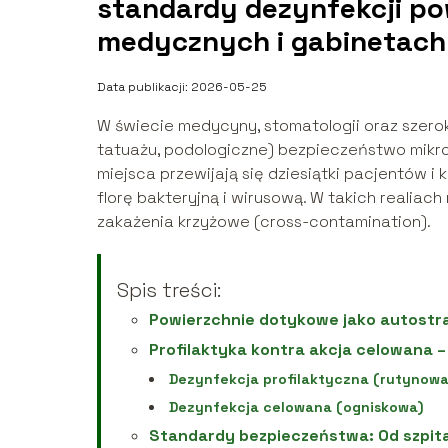
standardy dezynfekcji p
medycznych i gabinetac
Data publikacji: 2026-05-25
W świecie medycyny, stomatologii oraz szer
tatuażu, podologiczne) bezpieczeństwo mikrob
miejsca przewijają się dziesiątki pacjentów i 
florę bakteryjną i wirusową. W takich realia
zakażenia krzyżowe (cross-contamination).
Spis treści:
Powierzchnie dotykowe jako autostr
Profilaktyka kontra akcja celowana –
Dezynfekcja profilaktyczna (rutynowa
Dezynfekcja celowana (ogniskowa)
Standardy bezpieczeństwa: Od szpita