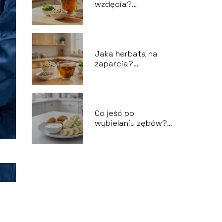
wzdęcia?
Najskuteczniejsze
zioła na brzuch
Jaka herbata na
zaparcia?
Skuteczne zioła na
problemy z
wypróżnianiem
Co jeść po
wybielaniu zębów?
Lista bezpiecznych
produktów