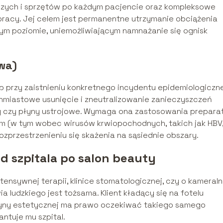
czych i sprzętów po każdym pacjencie oraz kompleksowe
pracy. Jej celem jest permanentne utrzymanie obciążenia
ym poziomie, uniemożliwiającym namnażanie się ognisk
wa)
b przy zaistnieniu konkretnego incydentu epidemiologiczn
hmiastowe usunięcie i zneutralizowanie zanieczyszczeń
liny czy płyny ustrojowe. Wymaga ona zastosowania prepar
 (w tym wobec wirusów krwiopochodnych, takich jak HBV
ozprzestrzenieniu się skażenia na sąsiednie obszary.
 szpitala po salon beauty
tensywnej terapii, klinice stomatologicznej, czy o kameral
 ludzkiego jest tożsama. Klient kładący się na fotelu
yny estetycznej ma prawo oczekiwać takiego samego
ntuje mu szpital.