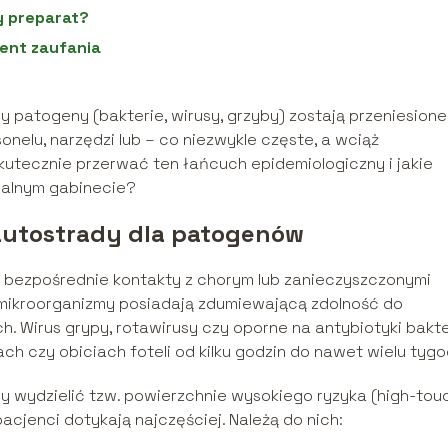
y preparat?
ent zaufania
patogeny (bakterie, wirusy, grzyby) zostają przeniesione
nelu, narzędzi lub – co niezwykle częste, a wciąż
kutecznie przerwać ten łańcuch epidemiologiczny i jakie
alnym gabinecie?
autostrady dla patogenów
są bezpośrednie kontakty z chorym lub zanieczyszczonymi
 mikroorganizmy posiadają zdumiewającą zdolność do
. Wirus grypy, rotawirusy czy oporne na antybiotyki bakte
ch czy obiciach foteli od kilku godzin do nawet wielu tygo
wydzielić tzw. powierzchnie wysokiego ryzyka (high-tou
pacjenci dotykają najczęściej. Należą do nich: