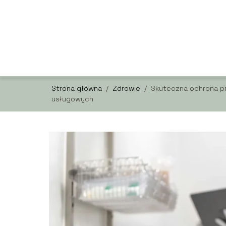
Strona główna
/
Zdrowie
/
Skuteczna ochrona pr
usługowych