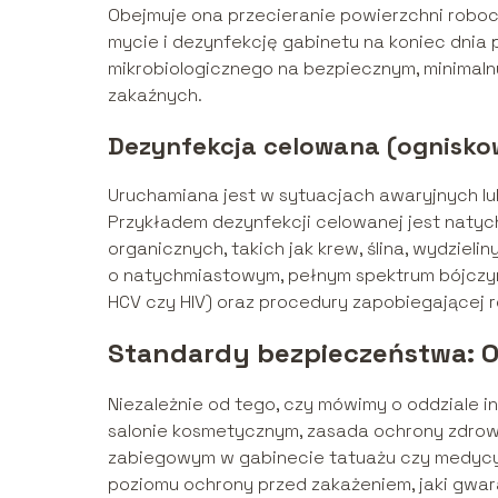
Obejmuje ona przecieranie powierzchni robo
mycie i dezynfekcję gabinetu na koniec dnia 
mikrobiologicznego na bezpiecznym, minimaln
zakaźnych.
Dezynfekcja celowana (ognisko
Uruchamiana jest w sytuacjach awaryjnych lu
Przykładem dezynfekcji celowanej jest natyc
organicznych, takich jak krew, ślina, wydzie
o natychmiastowym, pełnym spektrum bójczym
HCV czy HIV) oraz procedury zapobiegającej r
Standardy bezpieczeństwa: Od
Niezależnie od tego, czy mówimy o oddziale in
salonie kosmetycznym, zasada ochrony zdrowia
zabiegowym w gabinecie tatuażu czy medyc
poziomu ochrony przed zakażeniem, jaki gwara